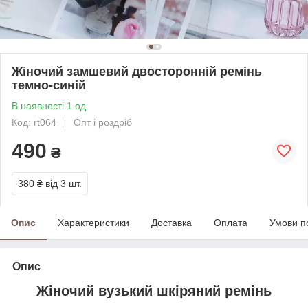
Жіночий замшевий двосторонній ремінь
темно-синій
В наявності 1 од.
Код: rt064
Опт і роздріб
490
₴
380 ₴
від 3 шт.
Опис
Характеристики
Доставка
Оплата
Умови п
Опис
Жіночий вузький шкіряний ремінь