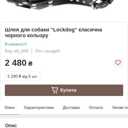
Шлея для собаки "Lockdog" класична
чорного кольору
В наявності
Код: shl_043
Опт і роздріб
2 480
₴
2 290 ₴
від 5 шт.
Купити
Опис
Характеристики
Доставка
Оплата
Умови п
Опис