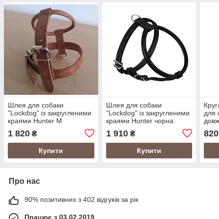
Шлея для собаки
Шлея для собаки
Круг
"Lockdog" із закругленими
"Lockdog" із закругленими
для 
краями Hunter M
краями Hunter чорна
довж
1 820
1 910
820
₴
₴
Купити
Купити
Про нас
90% позитивних з 402 відгуків за рік
Працює з 03.02.2019