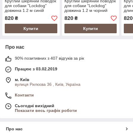
Круглий шкіряний поводок
Круглий шкіряний поводок
Круг
для собаки "Lockdog"
для собаки "Lockdog"
для 
довжина 1.2 м синій
довжина 1.2 м чорний
длин
820
820
820
₴
₴
Купити
Купити
Про нас
90% позитивних з 407 відгуків за рік
Працює з 03.02.2019
м. Київ
вулиця Рилєєва 36 , Київ, Україна
Контакти
Сьогодні вихідний
Показати весь графік роботи
Про нас