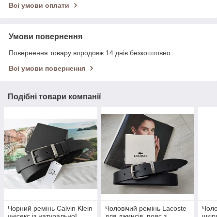
Всі умови оплати
Умови повернення
Повернення товару впродовж 14 днів безкоштовно
Всі умови повернення
Подібні товари компанії
Чорний ремінь Calvin Klein
Чоловічий ремінь Lacoste
Чоло
унісекс із натуральної
для джинсів, пояс з
шкір