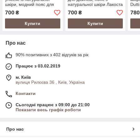
шкіри, модний пояс для
натуральної шкіри Лакоста
Dutt
штанів і джинсів, ремінь
в коробці, ремінь для
през
700
700
780
₴
₴
Келвін Кляйн
щоденного стилю
Маси
пода
Купити
Купити
Про нас
90% позитивних з 402 відгуків за рік
Працює з 03.02.2019
м. Київ
вулиця Рилєєва 36 , Київ, Україна
Контакти
Сьогодні працює з 09:00 до 21:00
Показати весь графік роботи
Про нас