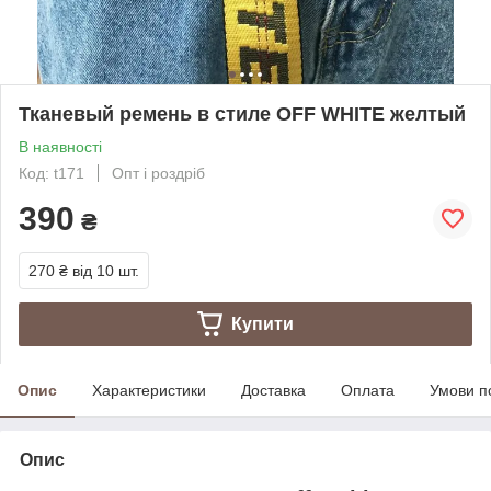
Тканевый ремень в стиле OFF WHITE желтый
В наявності
Код: t171
Опт і роздріб
390
₴
270 ₴
від 10 шт.
Купити
Опис
Характеристики
Доставка
Оплата
Умови п
Опис