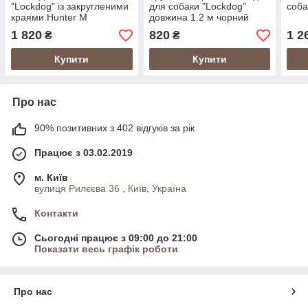
"Lockdog" із закругленими
для собаки "Lockdog"
соба
краями Hunter M
довжина 1.2 м чорний
1 820
820
1 2
₴
₴
Купити
Купити
Про нас
90% позитивних з 402 відгуків за рік
Працює з 03.02.2019
м. Київ
вулиця Рилєєва 36 , Київ, Україна
Контакти
Сьогодні працює з 09:00 до 21:00
Показати весь графік роботи
Про нас