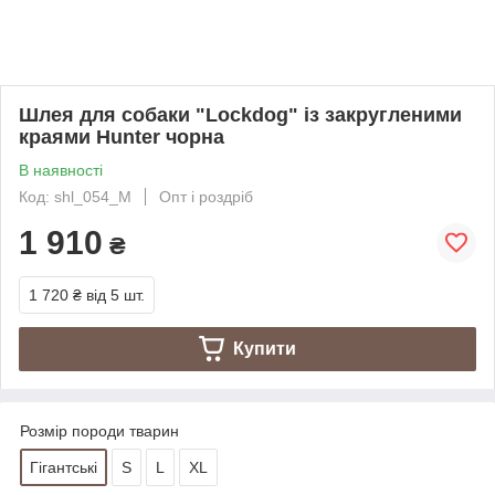
Шлея для собаки "Lockdog" із закругленими
краями Hunter чорна
В наявності
Код: shl_054_M
Опт і роздріб
1 910
₴
1 720 ₴
від 5 шт.
Купити
Розмір породи тварин
Гігантські
S
L
XL