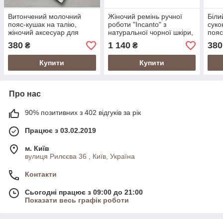
Витончений молочний
Жіночий ремінь ручної
Біли
пояс-кушак на талію,
роботи "Incanto" з
суко
жіночий аксесуар для
натуральної чорної шкіри,
пояс
суконь, пояс-кушак зі
ексклюзивний дизайн
шкір
380
1 140
380
₴
₴
штучної шкіри
на т
Купити
Купити
Про нас
90% позитивних з 402 відгуків за рік
Працює з 03.02.2019
м. Київ
вулиця Рилєєва 36 , Київ, Україна
Контакти
Сьогодні працює з 09:00 до 21:00
Показати весь графік роботи