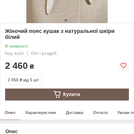
Жіночий пояс кушак з натуральної шкіри
білий
В наявності
Код: ks16
Опт і роздріб
2 460
₴
2 050 ₴
від 5 шт.
Купити
Опис
Характеристики
Доставка
Оплата
Умови п
Опис