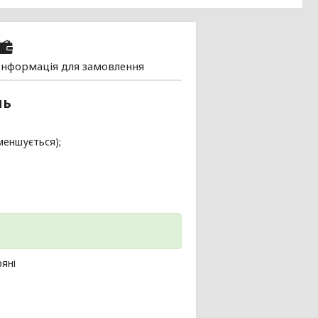
Інформація для замовлення
нь
зменшується);
ряні