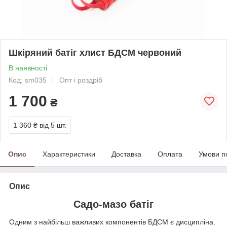
Шкіряний батіг хлист БДСМ червоний
В наявності
Код: sm035
Опт і роздріб
1 700
₴
1 360 ₴
від 5 шт.
Опис
Характеристики
Доставка
Оплата
Умови п
Опис
Садо-мазо батіг
Одним з найбільш важливих компонентів БДСМ є дисципліна.