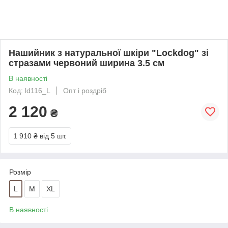
Нашийник з натуральної шкіри "Lockdog" зі
стразами червоний ширина 3.5 см
В наявності
Код: ld116_L
Опт і роздріб
2 120
₴
1 910 ₴
від 5 шт.
Розмір
L
M
XL
В наявності