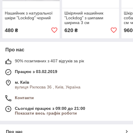
Нашийник з натуральної
Шкіряний нашийник
Шкір
шкіри "Lockdog" чорний
"Lockdog" з шипами
соба
ширина 3 см
см ч
мал
480
620
960
₴
₴
Про нас
90% позитивних з 407 відгуків за рік
Працює з 03.02.2019
м. Київ
вулиця Рилєєва 36 , Київ, Україна
Контакти
Сьогодні працює з 09:00 до 21:00
Показати весь графік роботи
Про нас