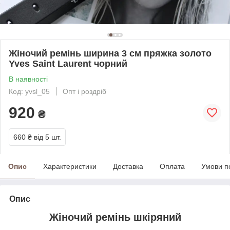
Жіночий ремінь ширина 3 см пряжка золото
Yves Saint Laurent чорний
В наявності
Код: yvsl_05
Опт і роздріб
920
₴
660 ₴
від 5 шт.
Опис
Характеристики
Доставка
Оплата
Умови п
Опис
Жіночий ремінь шкіряний