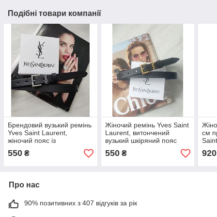
Подібні товари компанії
Брендовий вузький ремінь
Жіночий ремінь Yves Saint
Жіно
Yves Saint Laurent,
Laurent, витончений
см п
жіночий пояс із
вузький шкіряний пояс
Sain
натуральної шкіри, пояси
пряжка золото, пояси Ів
550
550
920
₴
₴
Ів Сен-Лоран пряжка
Сен-Лоран
срібло
Про нас
90% позитивних з 407 відгуків за рік