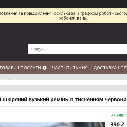
влення та повідомлення, оскільки за її графіком роботи сього
робочий день.
ТОВАРИ І ПОСЛУГИ
ЧАСТІ ПИТАННЯ
ДОСТАВКА І О
РО НАС
 шкіряний вузький ремінь із тисненням червони
В наявно
390 ₴