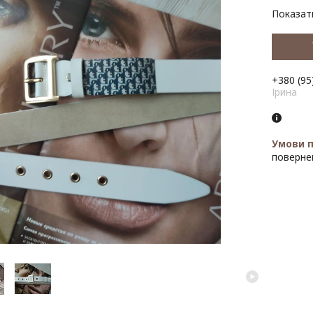
Показати
+380 (95
Ірина
поверне