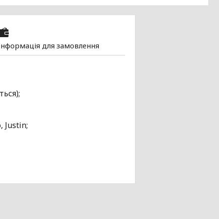
Інформація для замовлення
ься);
Justin;