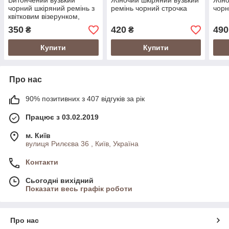
Витончений вузький
Жіночий шкіряний вузький
Жіно
чорний шкіряний ремінь з
ремінь чорний строчка
чорн
квітковим візерунком,
золота пряжка,
350
420
490
₴
₴
регульована довжина
Купити
Купити
Про нас
90% позитивних з 407 відгуків за рік
Працює з 03.02.2019
м. Київ
вулиця Рилєєва 36 , Київ, Україна
Контакти
Сьогодні вихідний
Показати весь графік роботи
Про нас