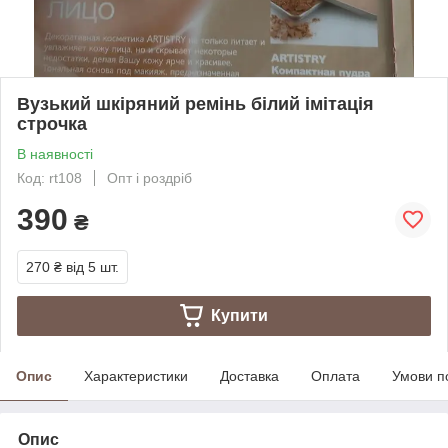
Вузький шкіряний ремінь білий імітація
строчка
В наявності
Код: rt108
Опт і роздріб
390
₴
270 ₴
від 5 шт.
Купити
Опис
Характеристики
Доставка
Оплата
Умови п
Опис