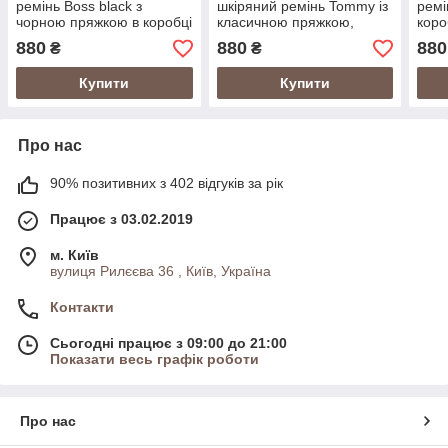
ремінь Boss black з
шкіряний ремінь Tommy із
ремі
чорною пряжкою в коробці
класичною пряжкою,
коро
чорний пояс Томмі
нату
880
880
880
₴
₴
Хілфігер на подарунок
регу
Купити
Купити
Про нас
90% позитивних з 402 відгуків за рік
Працює з 03.02.2019
м. Київ
вулиця Рилєєва 36 , Київ, Україна
Контакти
Сьогодні працює з 09:00 до 21:00
Показати весь графік роботи
Про нас