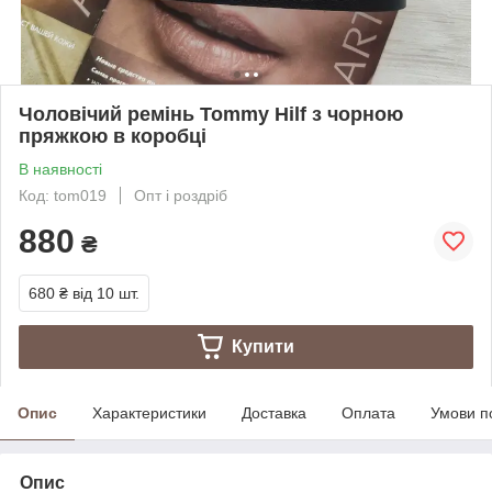
Чоловічий ремінь Tommy Hilf з чорною
пряжкою в коробці
В наявності
Код: tom019
Опт і роздріб
880
₴
680 ₴
від 10 шт.
Купити
Опис
Характеристики
Доставка
Оплата
Умови п
Опис