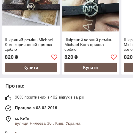
Шкіряний ремінь Michael
Шкіряний чорний ремінь
Шкір
Kors коричневий пряжка
Michael Kors пряжка
Mich
срібло
срібло
золо
820
820
820
₴
₴
Купити
Купити
Про нас
90% позитивних з 402 відгуків за рік
Працює з 03.02.2019
м. Київ
вулиця Рилєєва 36 , Київ, Україна