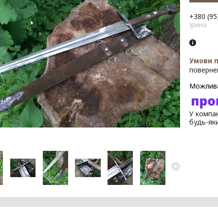
+380 (95
Ірина
поверне
У компан
будь-як