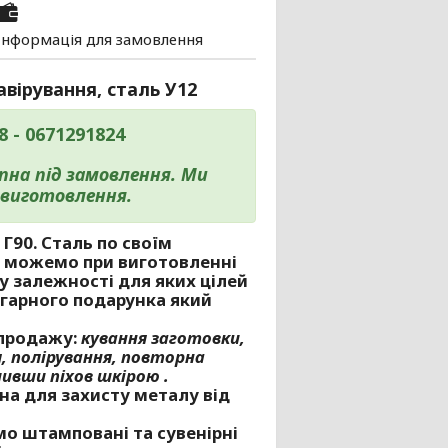
Інформація для замовлення
авірування, сталь У12
 - 0671291824
пна під замовлення. Ми
виготовлення.
 Г90. Сталь по своїм
 можемо при виготовленні
 у залежності для яких цілей
 гарного подарунка який
 продажу:
кування заготовки,
, полірування, повторна
шивши піхов шкірою .
дна для захисту металу від
о штамповані та сувенірні