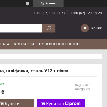
Кошик
+380 (95) 924-27-57
+380 (67) 129-18-24
Кошик
ПЛАТА
КОНТАКТИ
ПОВЕРНЕННЯ І ОБМІН
ка, шліфовка, сталь У12 + піхви
сті
Код:
Valar
morghulis
 ₴
Купити
Купити з