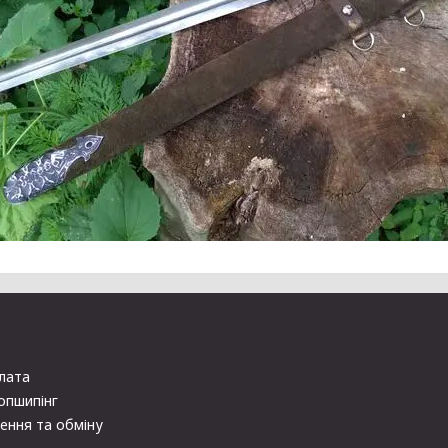
плата
опшипінг
ення та обміну