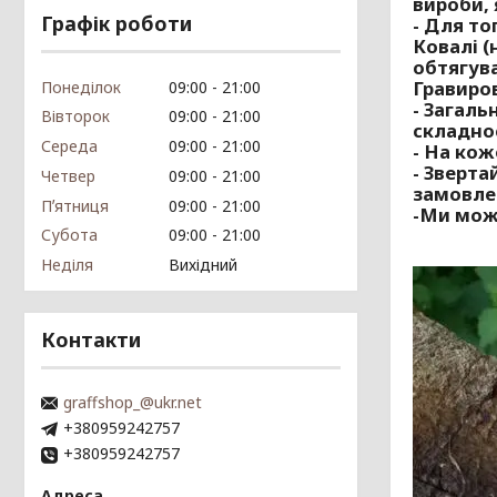
вироби, 
Графік роботи
- Для то
Ковалі
(
обтягува
Гравир
Понеділок
09:00
21:00
- Загаль
Вівторок
09:00
21:00
складнос
Середа
09:00
21:00
-
На коже
- Зверта
Четвер
09:00
21:00
замовле
Пʼятниця
09:00
21:00
-Ми може
Субота
09:00
21:00
Неділя
Вихідний
Контакти
graffshop_@ukr.net
+380959242757
+380959242757