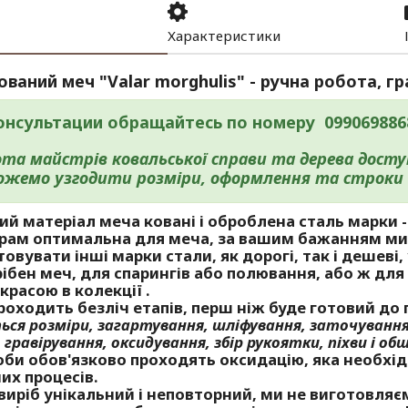
Характеристики
ований меч "Valar morghulis" - ручна робота, гр
онсультации обращайтесь по номеру 0990698868
та майстрів ковальської справи та дерева досту
ожемо узгодити розміри, оформлення та строки 
ний матеріал меча
ковані
і
оброблена
сталь марки -
рам оптимальна для меча, за вашим бажанням ми
овувати інші марки стали, як дорогі, так і дешеві,
ібен меч, для спарингів або полювання, або ж для
красою в колекції .
проходить безліч етапів, перш ніж буде готовий до
ься розміри, загартування, шліфування, заточування
 гравірування, оксидування, збір рукоятки, піхви і об
роби обов'язково проходять оксидацію, яка необхі
их процесів.
 виріб
унікальний і неповторний,
ми не виготовляєм