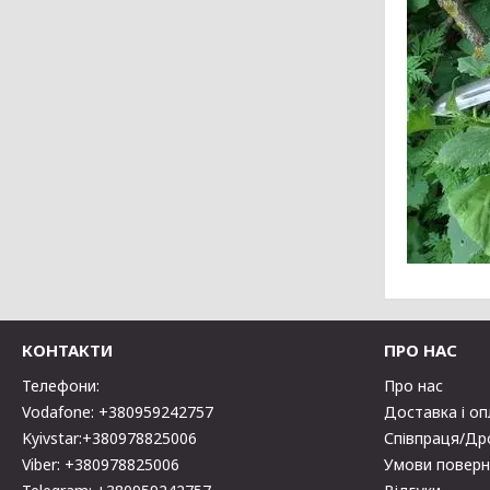
КОНТАКТИ
ПРО НАС
Телефони:
Про нас
Vodafone: +380959242757
Доставка і о
Kyivstar:+380978825006
Співпраця/Др
Viber: +380978825006
Умови поверн