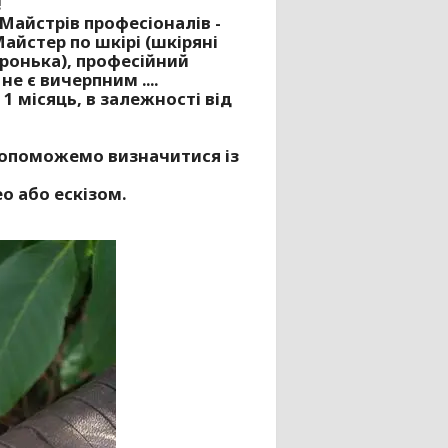
!
 Майстрів професіоналів -
айстер по шкірі
(шкіряні
бронька), професійний
не є вичерпним ....
1 місяць, в залежності від
 допоможемо визначитися із
о або ескізом.