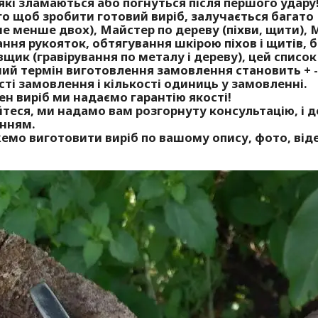
які зламаються або погнуться після першого удару
го щоб зробити готовий виріб, залучається багато
не менше двох),
Майстер по дереву
(піхви, щити),
М
ння рукояток, обтягування шкірою піхов і щитів, 
овщик
(гравірування по металу і дереву), цей список 
ний термін виготовлення замовлення становить + - 
ті замовлення і кількості одиниць у замовленні.
н виріб ми надаємо гарантію якості!
йтеся, ми надамо вам розгорнуту консультацію, і
нням.
мо виготовити виріб по вашому опису, фото, віде