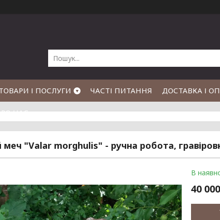
ТОВАРИ І ПОСЛУГИ
ЧАСТІ ПИТАННЯ
ДОСТАВКА І О
РО НАС
 меч "Valar morghulis" - ручна робота, гравіров
В наявно
40 000