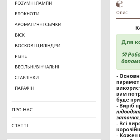
РОЗУМНІ ЛАМПИ
Опис
БЛОКНОТИ
АРОМАТИЧНІ СВІЧКИ
К
ВІСК
Для к
ВОСКОВІ ЦИЛІНДРИ
⚒ Робо
РІЗНЕ
допом
ВЕСІЛЬНІ/ВІНЧАЛЬНІ
- Основ
СТАРЛІНКИ
парамет
використ
ПАРАФІН
вам потр
буде при
- Виріб 
ПРО НАС
підводят
заточка,
- Всі ви
СТАТТІ
корозійн
- Кожен