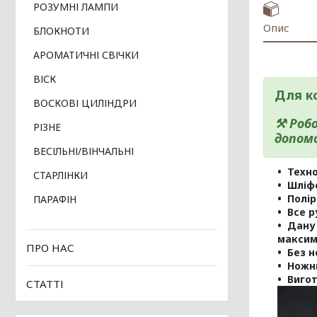
РОЗУМНІ ЛАМПИ
Опис
БЛОКНОТИ
АРОМАТИЧНІ СВІЧКИ
ВІСК
Для к
ВОСКОВІ ЦИЛІНДРИ
⚒ Робо
РІЗНЕ
допом
ВЕСІЛЬНІ/ВІНЧАЛЬНІ
Техно
СТАРЛІНКИ
Шліфо
Полір
ПАРАФІН
Все р
Дану 
максим
ПРО НАС
Без н
Ножни
Вигот
СТАТТІ