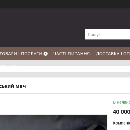
ТОВАРИ І ПОСЛУГИ
ЧАСТІ ПИТАННЯ
ДОСТАВКА І О
РО НАС
ський меч
В наявно
40 00
Компані