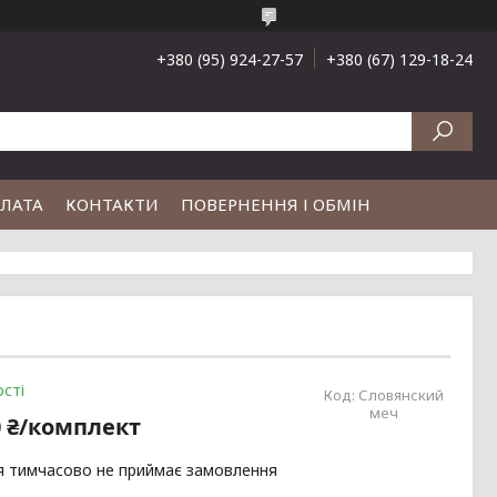
+380 (95) 924-27-57
+380 (67) 129-18-24
ПЛАТА
КОНТАКТИ
ПОВЕРНЕННЯ І ОБМІН
сті
Код:
Словянский
меч
0 ₴/комплект
я тимчасово не приймає замовлення