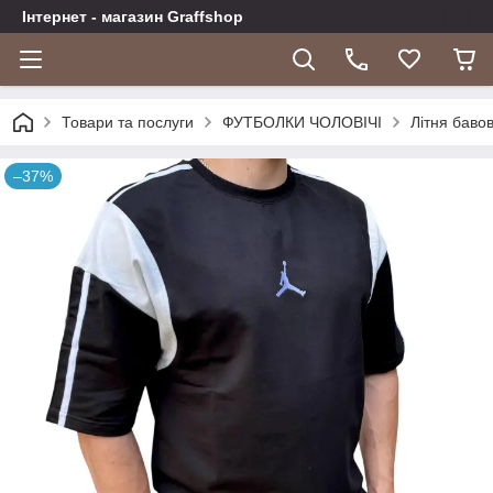
Інтернет - магазин Graffshop
Товари та послуги
ФУТБОЛКИ ЧОЛОВІЧІ
Літня баво
–37%