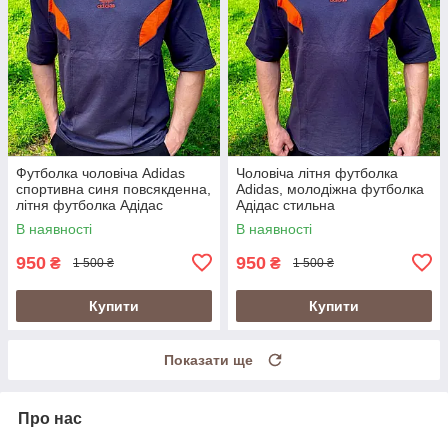
Футболка чоловіча Adidas
Чоловіча літня футболка
спортивна синя повсякденна,
Adidas, молодіжна футболка
літня футболка Адідас
Адідас стильна
В наявності
В наявності
950
950
₴
₴
1 500 ₴
1 500 ₴
Купити
Купити
Показати ще
Про нас