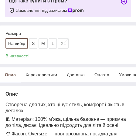
Що таке купити з Пром?
Замовлення під захистом
Розміри
На вибір
S
M
L
XL
В наявності
Опис
Характеристики
Доставка
Оплата
Умови п
Опис
Створена для тих, хто цінує стиль, комфорт і якість в
деталях.
🧵 Матеріал: 100% м’яка, щільна бавовна — приємна
до тіла, дихає, ідеально підходить для літа й осені
👕 Фасон: Oversize — повнорозмірна посадка для