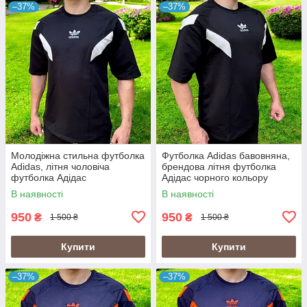
–37%
–37%
Молодіжна стильна футболка
Футболка Adidas бавовняна,
Adidas, літня чоловіча
брендова літня футболка
футболка Адідас
Адідас чорного кольору
В наявності
В наявності
950
950
₴
₴
1 500 ₴
1 500 ₴
Купити
Купити
–37%
–37%