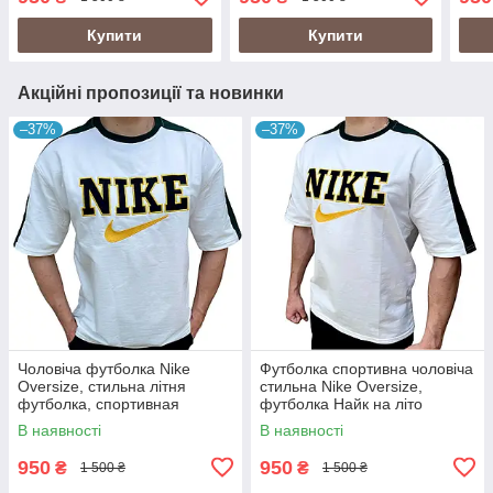
спортивна футболка
фут
Купити
Купити
Акційні пропозиції та новинки
–37%
–37%
Чоловіча футболка Nike
Футболка спортивна чоловіча
Oversize, стильна літня
стильна Nike Oversize,
футболка, спортивная
футболка Найк на літо
футболка Найк
В наявності
В наявності
950
950
₴
₴
1 500 ₴
1 500 ₴