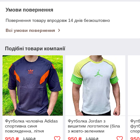
Умови повернення
Повернення товару впродовж 14 днів безкоштовно
Всі умови повернення
Подібні товари компанії
Футболка чоловіча Adidas
Футболка Jordan з
Футб
спортивна синя
вишитим логотипом (біла
футб
повсякденна, літня
з жовто-зеленими
спор
футболка Адідас
рукавами), стильна
Джор
950
950
950
₴
₴
1 500 ₴
1 500 ₴