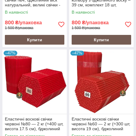
натуральний, великі свічки -
39 см, комплект 18 шт,
39 см, тривале горіння (18
рівномірне горіння до 16
В наявності
В наявності
шт.)
годин
800
800
₴/упаковка
₴/упаковка
1 500 ₴/упаковка
1 500 ₴/упаковка
Купити
Купити
–47%
–47%
Еластичні воскові свічки
Еластичні воскові свічки
червоні №80 — 2 кг (≈400 шт,
червоні №60 — 2 кг (≈300 шт,
висота 17.5 см), бджолиний
висота 19 см), бджолиний
віск
віск
Готово до відправки
Готово до відправки