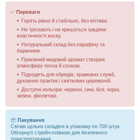
✅
Переваги
Горять рівно й стабільно, без кіптяви.
Не тріскають і не кришаться завдяки
еластичності воску.
Натуральний склад без парафіну та
барвників.
Приємний медовий аромат створює
атмосферу тепла й спокою.
Підходять для обрядів, храмових служб,
духовних практик і святкових церемоній.
Доступні кольори: червоні, сині, білі, чорні,
зелені, фіолетові.
📦
Пакування
Свічки щільно складені в упаковку по 700 штук.
Обгорнуті стрейч-плівкою для безпечного
транспортування.