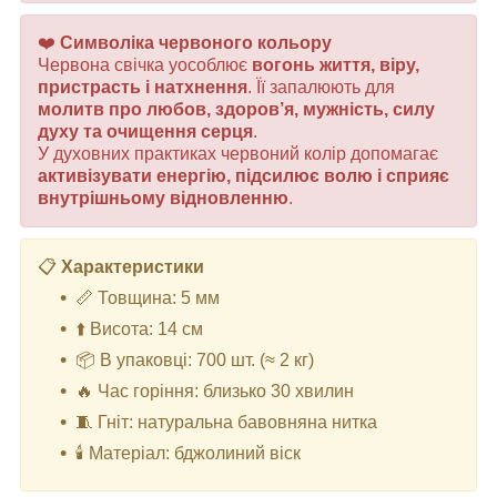
❤️
Символіка червоного кольору
Червона свічка уособлює
вогонь життя, віру,
пристрасть і натхнення
. Її запалюють для
молитв про любов, здоров’я, мужність, силу
духу та очищення серця
.
У духовних практиках червоний колір допомагає
активізувати енергію, підсилює волю і сприяє
внутрішньому відновленню
.
📋
Характеристики
📏 Товщина: 5 мм
⬆️ Висота: 14 см
📦 В упаковці: 700 шт. (≈ 2 кг)
🔥 Час горіння: близько 30 хвилин
🧵 Гніт: натуральна бавовняна нитка
🕯️ Матеріал: бджолиний віск