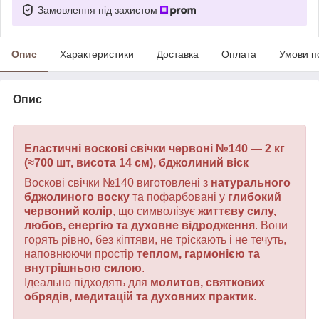
Замовлення під захистом
Опис
Характеристики
Доставка
Оплата
Умови п
Опис
Еластичні воскові свічки червоні №140 — 2 кг
(≈700 шт, висота 14 см), бджолиний віск
Воскові свічки №140 виготовлені з
натурального
бджолиного воску
та пофарбовані у
глибокий
червоний колір
, що символізує
життєву силу,
любов, енергію та духовне відродження
. Вони
горять рівно, без кіптяви, не тріскають і не течуть,
наповнюючи простір
теплом, гармонією та
внутрішньою силою
.
Ідеально підходять для
молитов, святкових
обрядів, медитацій та духовних практик
.