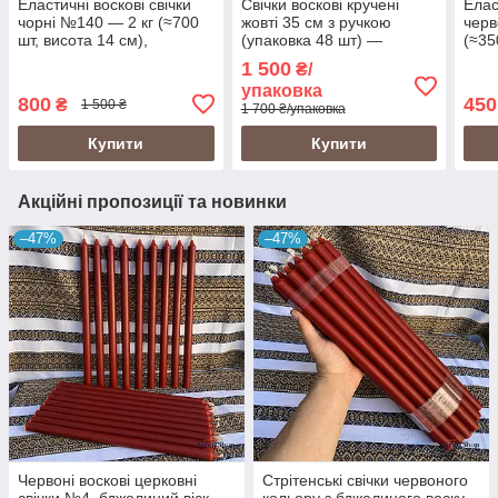
Еластичні воскові свічки
Свічки воскові кручені
Елас
чорні №140 — 2 кг (≈700
жовті 35 см з ручкою
черв
шт, висота 14 см),
(упаковка 48 шт) —
(≈35
бджолиний віск
бджолиний віск
бджо
1 500
₴/
упаковка
800
450
₴
1 500 ₴
1 700 ₴/упаковка
Купити
Купити
Акційні пропозиції та новинки
–47%
–47%
Червоні воскові церковні
Стрітенські свічки червоного
свічки №4, бджолиний віск
кольору з бджолиного воску –