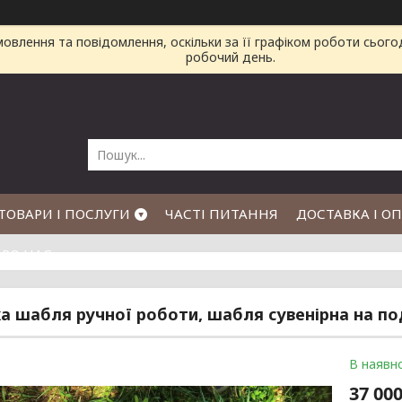
влення та повідомлення, оскільки за її графіком роботи сього
робочий день.
ТОВАРИ І ПОСЛУГИ
ЧАСТІ ПИТАННЯ
ДОСТАВКА І О
РО НАС
а шабля ручної роботи, шабля сувенірна на п
В наявно
37 000