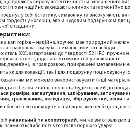
, що додають виробу автентичності й завершеного вигл
ості піхви надійно захищають клинок та гармонійно д
поєднує у собі естетику, символіку та високу якість ви
м гордості у колекції, але й чудовим подарунком для ц
ьної спадщини.
еристики:
чка: кап горіха – надійна, зручна, має природний малю
ятка: гравіровка тризуба – символ сили та свободи.
о: сталь 9ХС, загартована до твердості 52 HRC, пружна й
віровка на лезі додає автентичності й унікальності.
хви: дерев’яні, із гравіровкою, прикрашені металевими 
ть як для колекції, так і для подарунку поціновувачу іс
 бажанням ми можемо використовувати інші матеріали як
оходить безліч етапів, перш ніж буде готовий до прода
ься розміри, загартування, шліфування, заточування
ння, гравіювання, оксидація, збір рукоятки, піхви т
и обов'язково проходять оксидацію, яка необхідна для 
.
ріб
унікальний та неповторний
, ми не виготовляємо 
кі зламаються або погнутся після першого удару!