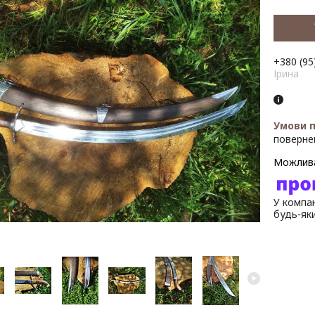
+380 (95
Ірина
поверне
У компан
будь-як