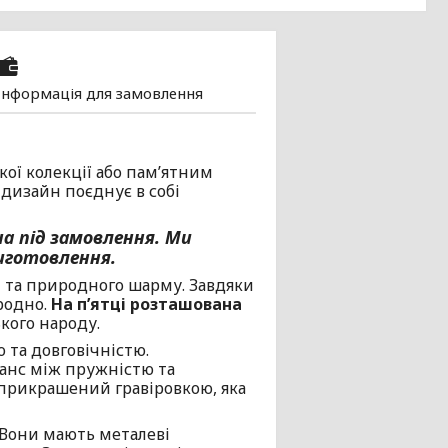
Інформація для замовлення
ої колекції або пам’ятним
 дизайн поєднує в собі
а під замовлення. Ми
иготовлення.
 та природного шарму. Завдяки
родно.
На п’ятці розташована
кого народу.
ю та довговічністю.
анс між пружністю та
і прикрашений гравіровкою, яка
. Вони мають металеві