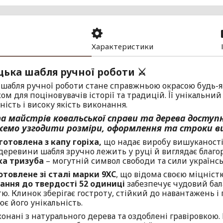
Характеристики
ацька шабля ручної роботи ⚔️
 шабля ручної роботи стане справжньою окрасою будь-як
м для поціновувачів історії та традицій. Її унікальний
ість і високу якість виконання.
а майстрів ковальської справи та дерева доступн
емо узгодити розміри, оформлення та строки в
готовлена з капу горіха,
що надає виробу вишуканості
 деревини шабля зручно лежить у руці й виглядає благо
ка тризуба
– могутній символ свободи та сили українсь
отовлене зі сталі марки 9ХС
, що відома своєю міцніст
ання до твердості 52 одиниці
забезпечує чудовий бал
тю. Клинок зберігає гостроту, стійкий до навантажень 
є його унікальність.
конані з натурального дерева та оздоблені гравіровкою