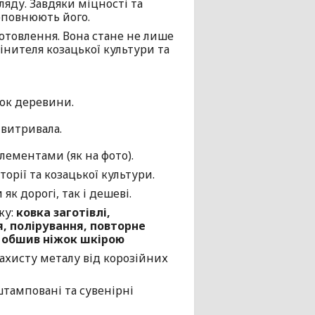
яду. Завдяки міцності та
оповнюють його.
готовлення. Вона стане не лише
інителя козацької культури та
нок деревини.
 витривала.
елементами (як на фото).
торії та козацької культури.
 дорогі, так і дешеві.
жу:
ковка заготівлі,
, полірування, повторне
а обшив ніжок шкірою
захисту металу від корозійних
штамповані та сувенірні