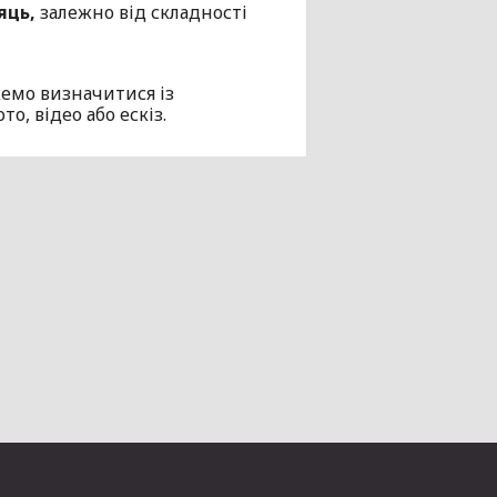
яць,
залежно від складності
емо визначитися із
, відео або ескіз.