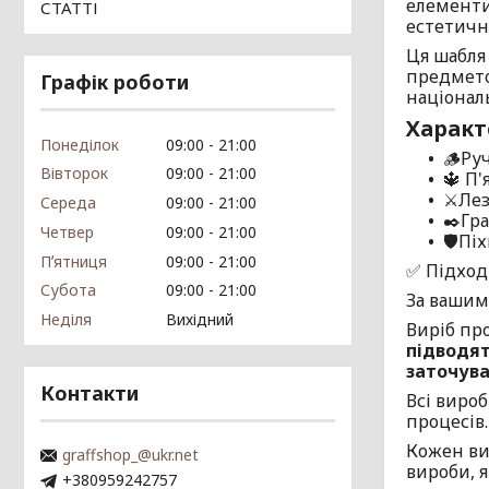
елементи
СТАТТІ
естетичн
Ця шабля 
предмето
Графік роботи
націонал
Характ
Понеділок
09:00
21:00
🪵Ру
Вівторок
09:00
21:00
🔱
П'
⚔️Лез
Середа
09:00
21:00
✒️Гра
Четвер
09:00
21:00
🛡️Пі
Пʼятниця
09:00
21:00
✅ Підходи
Субота
09:00
21:00
За вашим
Неділя
Вихідний
Виріб пр
підводят
заточува
Контакти
Всі вироб
процесів
Кожен ви
graffshop_@ukr.net
вироби, я
+380959242757