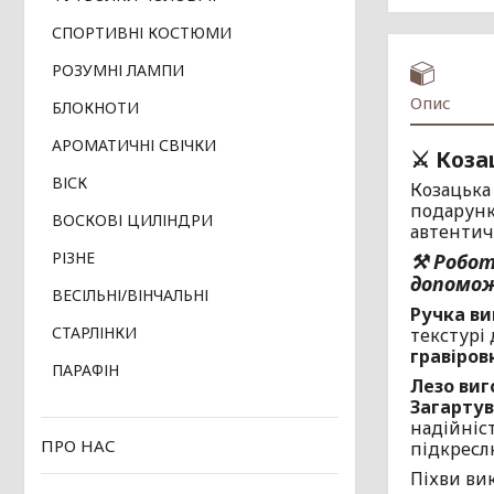
СПОРТИВНІ КОСТЮМИ
РОЗУМНІ ЛАМПИ
Опис
БЛОКНОТИ
АРОМАТИЧНІ СВІЧКИ
⚔️ Коз
ВІСК
Козацька
подарунко
ВОСКОВІ ЦИЛІНДРИ
автентичн
РІЗНЕ
⚒ Робот
допомож
ВЕСІЛЬНІ/ВІНЧАЛЬНІ
Ручка ви
СТАРЛІНКИ
текстурі
гравіров
ПАРАФІН
Лезо виг
Загартув
надійніс
ПРО НАС
підкреслю
Піхви ви