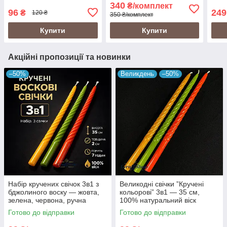
святковий набір свічок - 4
натуральний віск
800г
340
₴/комплект
шт
96
249
₴
120 ₴
350 ₴/комплект
Купити
Купити
Акційні пропозиції та новинки
–50%
Великдень
–50%
Набір кручених свічок 3в1 з
Великодні свічки ”Кручені
бджолиного воску — жовта,
кольорові” 3в1 — 35 см,
зелена, червона, ручна
100% натуральний віск
робота
Готово до відправки
Готово до відправки