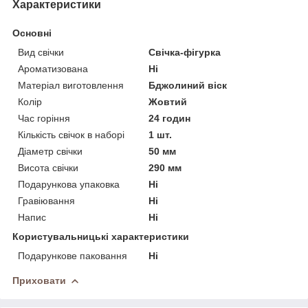
Характеристики
Основні
Вид свічки
Свічка-фігурка
Ароматизована
Ні
Матеріал виготовлення
Бджолиний віск
Колір
Жовтий
Час горіння
24 годин
Кількість свічок в наборі
1 шт.
Діаметр свічки
50 мм
Висота свічки
290 мм
Подарункова упаковка
Ні
Гравіювання
Ні
Напис
Ні
Користувальницькі характеристики
Подарункове паковання
Ні
Приховати