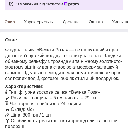
Замовлення під захистом
Опис
Характеристики
Доставка
Оплата
Умови п
Опис
Фігурна свічка «Велика Роза» — це вишуканий акцент
для інтер’єру, який поєднує естетику та тепло. Завдяки
об’ємному рельєфу з трояндами та ніжному золотисто-
жовтому відтінку вона створює атмосферу затишку й
гармонії. Ідеально підходить для романтичних вечорів,
святкових подій, фотозон або як стильний подарунок.
Характеристики:
🕯 Тип: фігурна воскова свічка «Велика Роза»
📏 Розміри: товщина – 5 см, висота – 29 см
⏳ Час горіння: приблизно 24 години
🔥 Склад: віск
💰 Ціна: 300 грн / 1 шт.
🎀 Особливість: рельєфні квіти троянд і листя по всій
поверхні