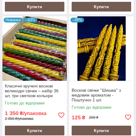
Купити
Купити
Новинка
–43%
–38%
Класичні кручені воскові
Воскові свічки ''Шишка'' з
великодні свічки – набір 36
медовим ароматом -
шт, три святкові кольори
Поштучно 1 шт.
Готово до відправки
Готово до відправки
1 350
₴/упаковка
125
₴
200 ₴
2 350 ₴/упаковка
Купити
Купити